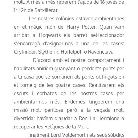
molt. A més a més reberem l’ajuda de 16 joves de
1r i 2n de Batxillerat.
Les nostres colònies estaven ambientades
en el màgic món de Harry Potter. Quan vam
arribat a Hogwarts els barret sel·leccionador
s’encarregà d’asignar-nos a una de les cases:
Gryffindor, Slytherin, Huffelpuff o Ravenclaw.
D’acord amb el nostre comportament i
habilitats aniríem guanyant o perdents punts per
a la casa que se sumarien als punts obtinguts en
el torneig de les quatre cases. Realitzarem els
escuts i corbates de les nostres cases per
ambientar-nos més. Endemés tinguerem una
missió molt perillosa però a la vegada molt
divertida: havíem d’ajudar a Ron i a Hermione a
recuperar les Relíquies de la Mort.
Finalment Lord Voldemort i els seus súbdits