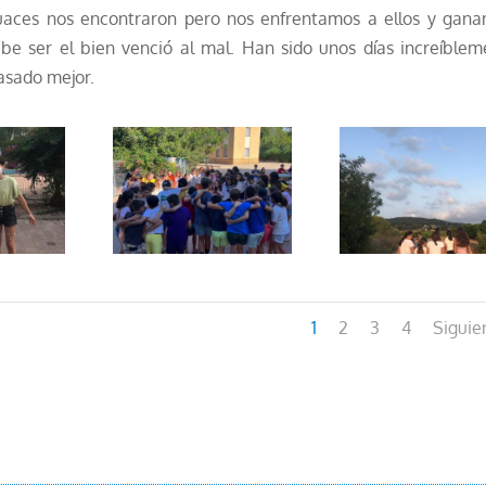
es nos encontraron pero nos enfrentamos a ellos y gana
be ser el bien venció al mal.
Han sido unos días increíblem
asado mejor.
1
2
3
4
Siguie