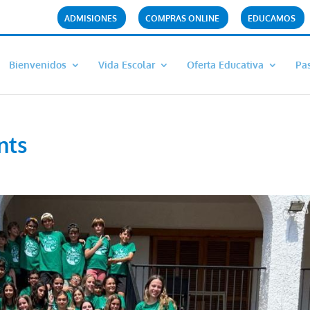
ADMISIONES
COMPRAS ONLINE
EDUCAMOS
Bienvenidos
Vida Escolar
Oferta Educativa
Pas
nts