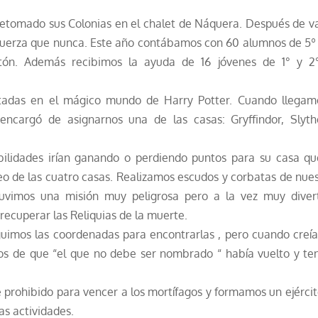
 retomado sus Colonias en el chalet de Náquera.
Después de va
fuerza que nunca.
Este año contábamos con 60 alumnos de 5º 
ntón.
Además recibimos la ayuda de 16 jóvenes de 1° y 2
s en el mágico mundo de Harry Potter. Cuando llegam
ncargó de asignarnos una de las casas: Gryffindor, Slythe
es irían ganando o perdiendo puntos para su casa qu
eo de las cuatro casas.
Realizamos escudos y corbatas de nues
vimos una misión muy peligrosa pero a la vez muy divert
ecuperar las Reliquias de la muerte.
imos las coordenadas para encontrarlas , pero cuando creí
s de que “el que no debe ser nombrado “ había vuelto y ten
hibido para vencer a los mortífagos y formamos un ejércit
s actividades.