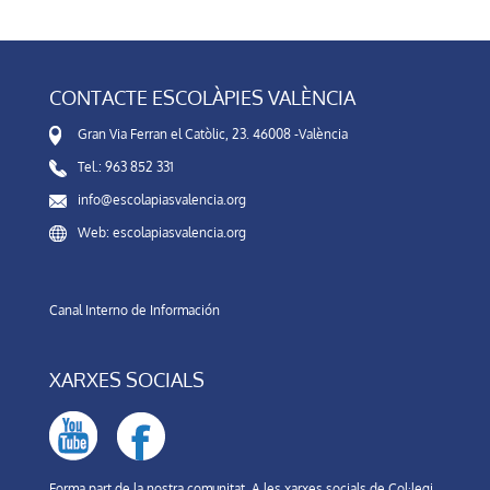
CONTACTE ESCOLÀPIES VALÈNCIA
Gran Via Ferran el Catòlic, 23. 46008 -València
Tel.: 963 852 331
info@escolapiasvalencia.org
Web: escolapiasvalencia.org
Canal Interno de Información
XARXES SOCIALS
Forma part de la nostra comunitat. A les xarxes socials de Col·legi