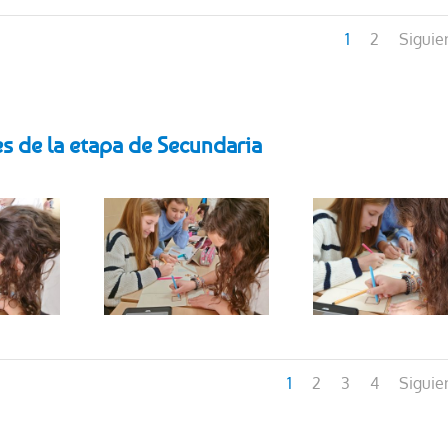
1
2
Siguie
s de la etapa de Secundaria
1
2
3
4
Siguie