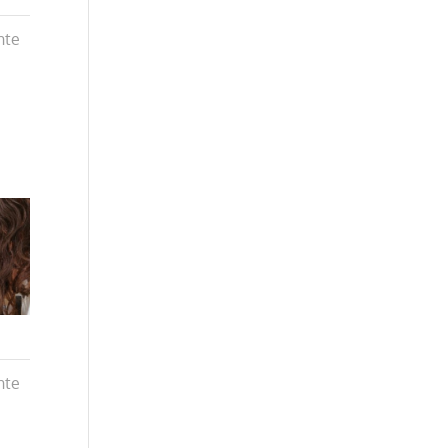
nte
nte