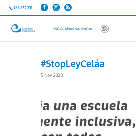
963 852 331
#StopLeyCeláa
5 Nov 2020