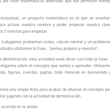
s por unas matemáticas divertidas que nos permitan manipu
Entusiasmat, un proyecto matemático en el que se enseñan
ara activar nuestro cerebro y poder empezar nuestra clas
os 5 minutos para empezar.
 trabajamos problemas orales, cálculo mental y un problema
sultados utilizamos la frase…”pienso, preparo y muestro”.
 demostración, esta actividad suele durar casi toda la clase.
stigamos sobre el concepto que vamos a aprender. Utilizamo
o, figuras, cuerdas, pajitas…todo material es bienvenido 
izamos una simple ficha para acabar de afianzar el concepto pe
utar jugando con la actividad de demostración.
 ocurrido en la sesión.